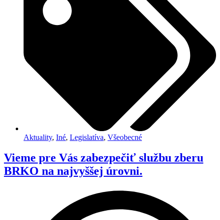
Aktuality
,
Iné
,
Legislatíva
,
Všeobecné
Vieme pre Vás zabezpečiť službu zberu
BRKO na najvyššej úrovni.