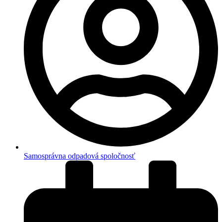
Samosprávna odpadová spoločnosť