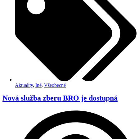
Aktuality
,
Iné
,
Všeobecné
Nová služba zberu BRO je dostupná