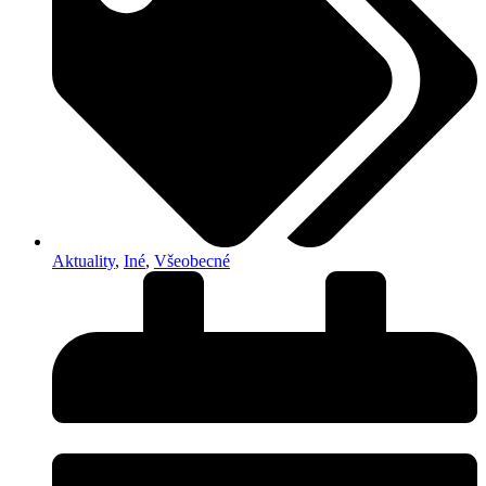
Aktuality
,
Iné
,
Všeobecné