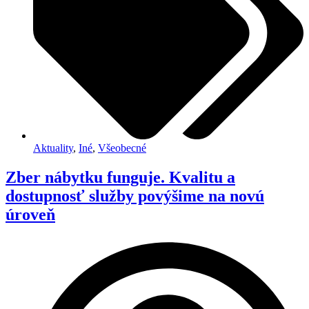
Aktuality
,
Iné
,
Všeobecné
Zber nábytku funguje. Kvalitu a
dostupnosť služby povýšime na novú
úroveň