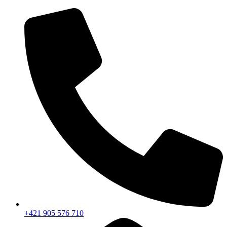
Preskočiť
na
obsah
+421 905 576 710