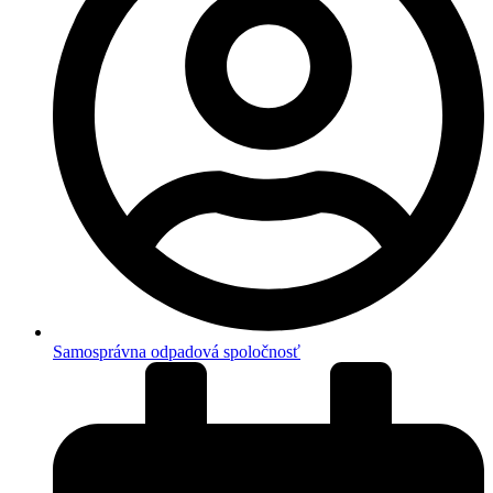
Samosprávna odpadová spoločnosť