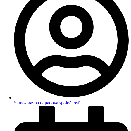
Samosprávna odpadová spoločnosť