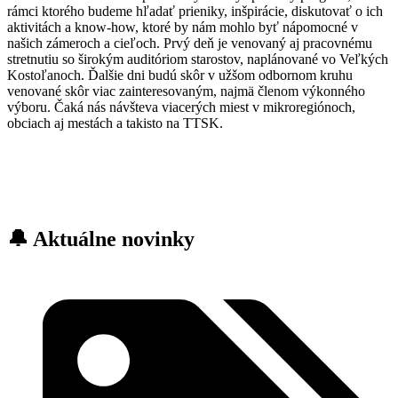
rámci ktorého budeme hľadať prieniky, inšpirácie, diskutovať o ich
aktivitách a know-how, ktoré by nám mohlo byť nápomocné v
našich zámeroch a cieľoch. Prvý deň je venovaný aj pracovnému
stretnutiu so širokým auditóriom starostov, naplánované vo Veľkých
Kostoľanoch. Ďalšie dni budú skôr v užšom odbornom kruhu
venované skôr viac zainteresovaným, najmä členom výkonného
výboru. Čaká nás návšteva viacerých miest v mikroregiónoch,
obciach aj mestách a takisto na TTSK.
🔔 Aktuálne novinky